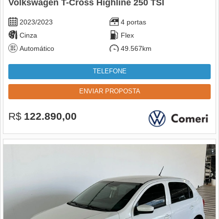
Volkswagen T-Cross Highline 250 TSI
2023/2023
4 portas
Cinza
Flex
Automático
49.567km
TELEFONE
ENVIAR PROPOSTA
R$
122.890,00