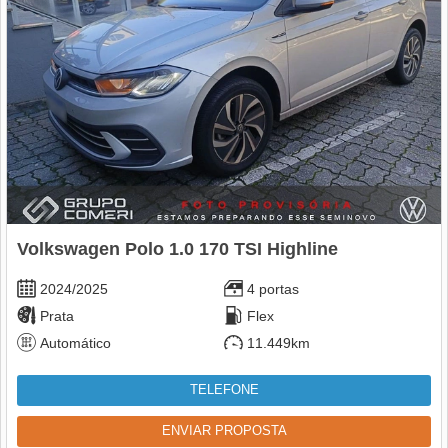
Volkswagen Polo 1.0 170 TSI Highline
2024/2025
4 portas
Prata
Flex
Automático
11.449km
TELEFONE
ENVIAR PROPOSTA