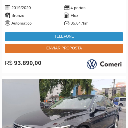
2019/2020
4 portas
Bronze
Flex
Automático
35.647km
TELEFONE
ENVIAR PROPOSTA
R$
93.890,00