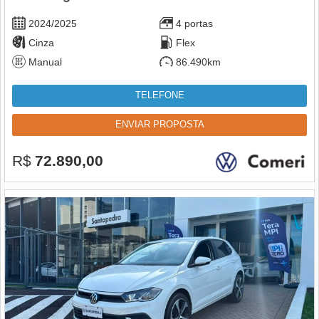
2024/2025
4 portas
Cinza
Flex
Manual
86.490km
TELEFONE
ENVIAR PROPOSTA
R$
72.890,00