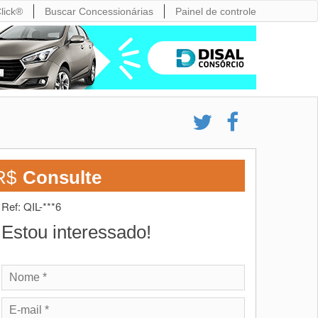
lick®
Buscar Concessionárias
Painel de controle
R$
Consulte
Ref: QIL-***6
Estou interessado!