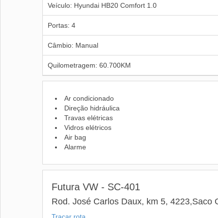
Veículo: Hyundai HB20 Comfort 1.0
Portas: 4
Câmbio: Manual
Quilometragem: 60.700KM
Ar condicionado
Direção hidráulica
Travas elétricas
Vidros elétricos
Air bag
Alarme
Futura VW - SC-401
Rod. José Carlos Daux, km 5, 4223,Saco G
Traçar rota