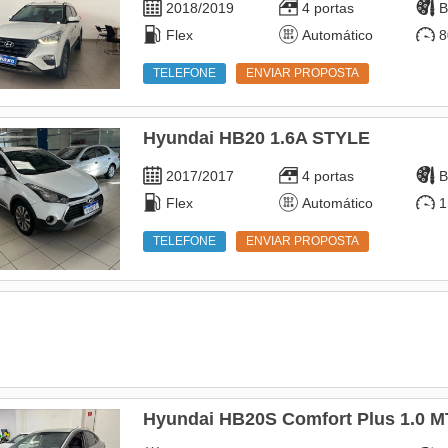
2018/2019
4 portas
B
Flex
Automático
8
TELEFONE
ENVIAR PROPOSTA
Hyundai HB20 1.6A STYLE
2017/2017
4 portas
B
Flex
Automático
1
TELEFONE
ENVIAR PROPOSTA
Hyundai HB20S Comfort Plus 1.0 M