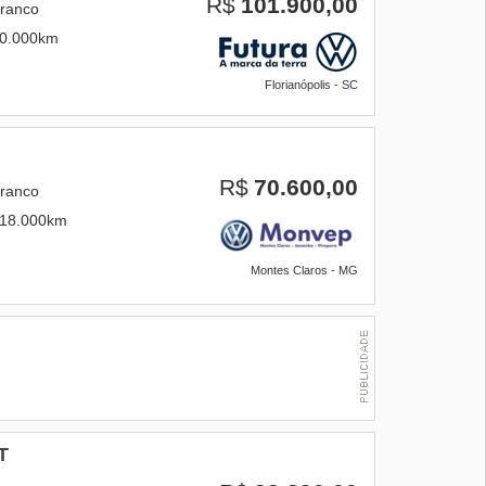
R$
101.900,00
ranco
0.000km
Florianópolis - SC
R$
70.600,00
ranco
18.000km
Montes Claros - MG
T