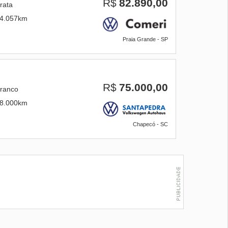
R$
82.890,00
rata
4.057km
Praia Grande - SP
R$
75.000,00
ranco
8.000km
Chapecó - SC