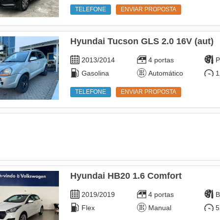
TELEFONE
ENVIAR PROPOSTA
Hyundai Tucson GLS 2.0 16V (aut)
2013/2014
4 portas
P
Gasolina
Automático
1
TELEFONE
ENVIAR PROPOSTA
Hyundai HB20 1.6 Comfort
2019/2019
4 portas
B
Flex
Manual
5