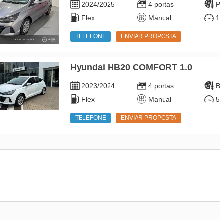
2024/2025
4 portas
P
Flex
Manual
1
TELEFONE
ENVIAR PROPOSTA
Hyundai HB20 COMFORT 1.0
2023/2024
4 portas
B
Flex
Manual
5
TELEFONE
ENVIAR PROPOSTA