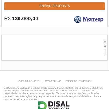
ENVIAR PROPOSTA
R$
139.000,00
Sobre o CarClick®
|
Termos de Uso
|
Política de Privacidade
CarClick® Ao acessar e utilizar o site www.CarClick.com.br, os usuários e visitantes
declaram plena ciência e concordância com os termos de uso e a política de
privacidade do site ao efetuar a navegação. Os preços e informações publicadas
podem sofrer alterações a qualquer momento e são de responsabilidade exclusiva
dos respectivos anunciantes.