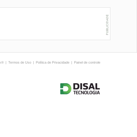
ck®
|
Termos de Uso
|
Política de Privacidade
|
Painel de controle