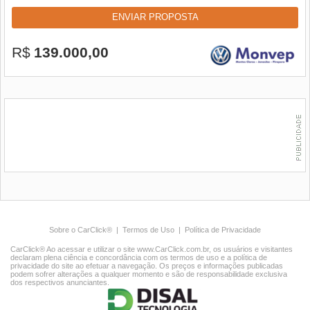
ENVIAR PROPOSTA
R$
139.000,00
Sobre o CarClick®
|
Termos de Uso
|
Política de Privacidade
CarClick® Ao acessar e utilizar o site www.CarClick.com.br, os usuários e visitantes
declaram plena ciência e concordância com os termos de uso e a política de
privacidade do site ao efetuar a navegação. Os preços e informações publicadas
podem sofrer alterações a qualquer momento e são de responsabilidade exclusiva
dos respectivos anunciantes.