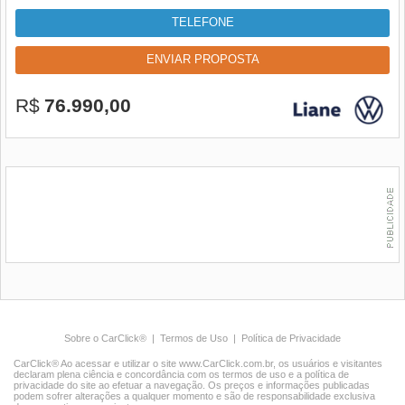
TELEFONE
ENVIAR PROPOSTA
R$
76.990,00
Sobre o CarClick®
|
Termos de Uso
|
Política de Privacidade
CarClick® Ao acessar e utilizar o site www.CarClick.com.br, os usuários e visitantes
declaram plena ciência e concordância com os termos de uso e a política de
privacidade do site ao efetuar a navegação. Os preços e informações publicadas
podem sofrer alterações a qualquer momento e são de responsabilidade exclusiva