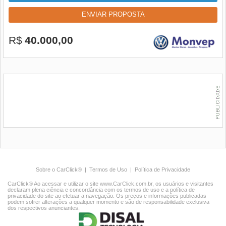
ENVIAR PROPOSTA
R$
40.000,00
Sobre o CarClick®
|
Termos de Uso
|
Política de Privacidade
CarClick® Ao acessar e utilizar o site www.CarClick.com.br, os usuários e visitantes
declaram plena ciência e concordância com os termos de uso e a política de
privacidade do site ao efetuar a navegação. Os preços e informações publicadas
podem sofrer alterações a qualquer momento e são de responsabilidade exclusiva
dos respectivos anunciantes.