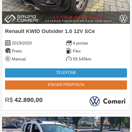
Renault KWID Outsider 1.0 12V SCe
2019/2020
4 portas
Preto
Flex
Manual
59.545km
TELEFONE
ENVIAR PROPOSTA
R$
42.890,00