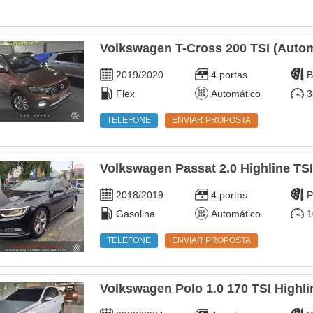
Volkswagen T-Cross 200 TSI (Autom
2019/2020
4 portas
B
Flex
Automático
3
TELEFONE
ENVIAR PROPOSTA
Volkswagen Passat 2.0 Highline TSI
2018/2019
4 portas
P
Gasolina
Automático
1
TELEFONE
ENVIAR PROPOSTA
Volkswagen Polo 1.0 170 TSI Highli