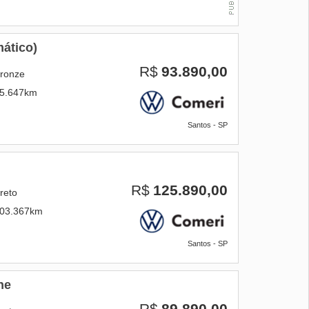
ático)
R$
93.890,00
ronze
5.647km
Santos - SP
R$
125.890,00
reto
03.367km
Santos - SP
ne
R$
89.890,00