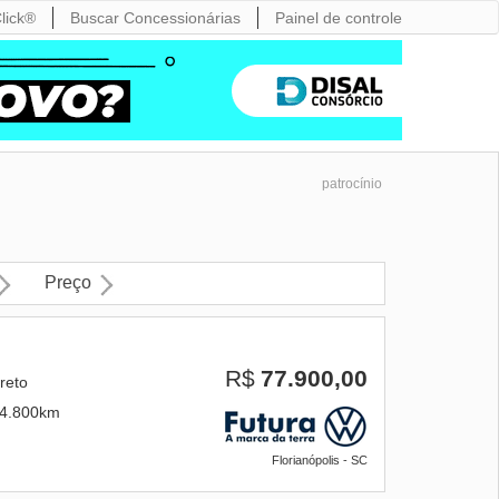
lick®
Buscar Concessionárias
Painel de controle
patrocínio
Preço
R$
77.900,00
reto
4.800km
Florianópolis - SC