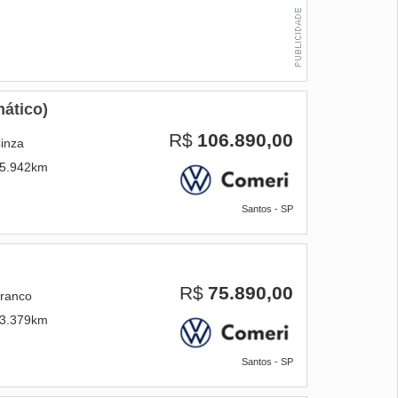
ático)
R$
106.890,00
inza
5.942km
Santos - SP
R$
75.890,00
ranco
3.379km
Santos - SP