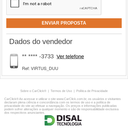
ENVIAR PROPOSTA
Dados do vendedor
** **** -3733
Ver telefone
Ref: VIRTUS_DUU
Sobre o CarClick®
|
Termos de Uso
|
Política de Privacidade
CarClick® Ao acessar e utilizar o site www.CarClick.com.br, os usuários e visitantes
declaram plena ciência e concordância com os termos de uso e a política de
privacidade do site ao efetuar a navegação. Os preços e informações publicadas
podem sofrer alterações a qualquer momento e são de responsabilidade exclusiva
dos respectivos anunciantes.