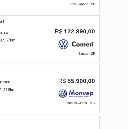
Praia Grande - SP
SI
R$
122.890,00
inza
9.567km
Santos - SP
R$
55.900,00
ranco
1.418km
Montes Claros - MG
I