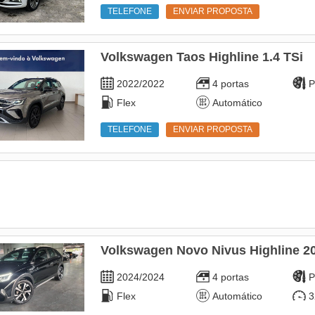
TELEFONE
ENVIAR PROPOSTA
Volkswagen Taos Highline 1.4 TSi
2022/2022
4 portas
P
Flex
Automático
TELEFONE
ENVIAR PROPOSTA
Volkswagen Novo Nivus Highline 20
2024/2024
4 portas
P
Flex
Automático
3