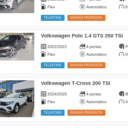
Flex
Automático
6
TELEFONE
ENVIAR PROPOSTA
Volkswagen Polo 1.4 GTS 250 TSI
2022/2022
4 portas
P
Flex
Automático
9
TELEFONE
ENVIAR PROPOSTA
Volkswagen T-Cross 200 TSI
2024/2025
4 portas
B
Flex
Automático
4
TELEFONE
ENVIAR PROPOSTA