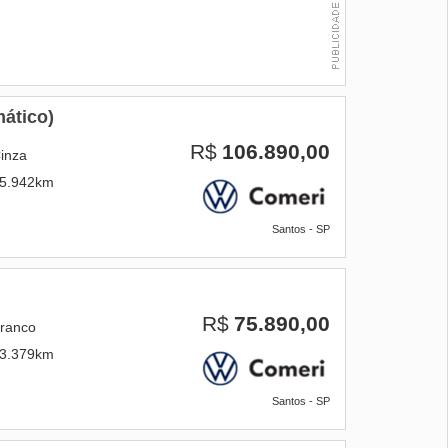
ático)
R$
106.890,00
inza
5.942km
Santos - SP
R$
75.890,00
ranco
3.379km
Santos - SP