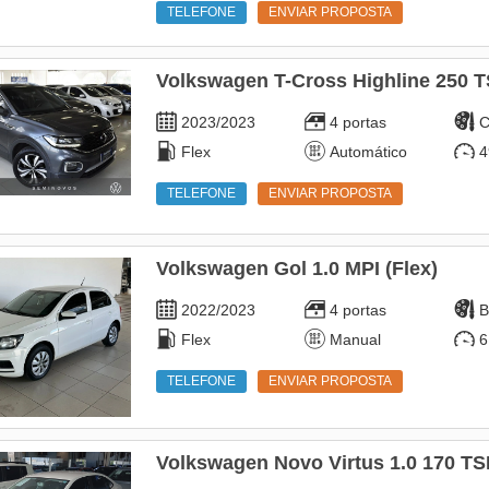
TELEFONE
ENVIAR PROPOSTA
Volkswagen T-Cross Highline 250 T
2023/2023
4 portas
C
Flex
Automático
4
TELEFONE
ENVIAR PROPOSTA
Volkswagen Gol 1.0 MPI (Flex)
2022/2023
4 portas
B
Flex
Manual
6
TELEFONE
ENVIAR PROPOSTA
Volkswagen Novo Virtus 1.0 170 TS