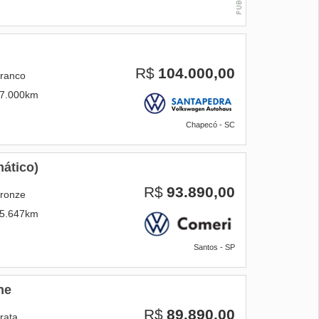
R$
104.000,00
ranco
7.000km
Chapecó - SC
ático)
R$
93.890,00
ronze
5.647km
Santos - SP
ne
R$
89.890,00
rata