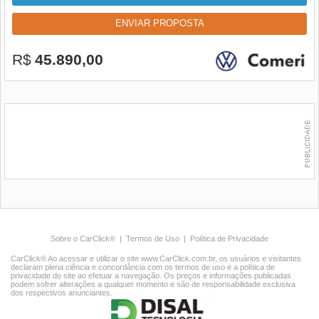
ENVIAR PROPOSTA
R$
45.890,00
Sobre o CarClick®
|
Termos de Uso
|
Política de Privacidade
CarClick® Ao acessar e utilizar o site www.CarClick.com.br, os usuários e visitantes
declaram plena ciência e concordância com os termos de uso e a política de
privacidade do site ao efetuar a navegação. Os preços e informações publicadas
podem sofrer alterações a qualquer momento e são de responsabilidade exclusiva
dos respectivos anunciantes.