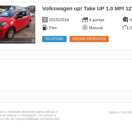
Volkswagen up! Take UP 1.0 MPI 1
2015/2016
4 portas
V
Flex
Manual
2
TELEFONE
ENVIAR PROPOSTA
ios e visitantes declaram plena ciência e
Sobre o CarCli
ite ao efetuar a navegação. Os preços e
 e são de responsabilidade exclusiva dos