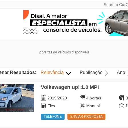
Sobre o CarC
2 ofertas de veículos disponíveis
enar Resultados:
Relevância
Publicação
Ano
Volkswagen up! 1.0 MPI
2019/2020
4 portas
B
Flex
Manual
1
TELEFONE
ENVIAR PROPOSTA