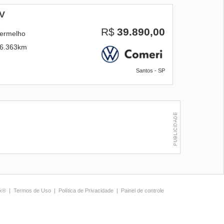
2V
R$
39.890,00
ermelho
6.363km
Santos - SP
ck®
|
Termos de Uso
|
Política de Privacidade
|
Painel de controle