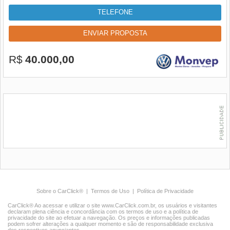
TELEFONE
ENVIAR PROPOSTA
R$
40.000,00
Sobre o CarClick®
|
Termos de Uso
|
Política de Privacidade
CarClick® Ao acessar e utilizar o site www.CarClick.com.br, os usuários e visitantes
declaram plena ciência e concordância com os termos de uso e a política de
privacidade do site ao efetuar a navegação. Os preços e informações publicadas
podem sofrer alterações a qualquer momento e são de responsabilidade exclusiva