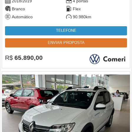
2018/2019
4 portas
Branco
Flex
Automático
90.980km
TELEFONE
ENVIAR PROPOSTA
R$
65.890,00